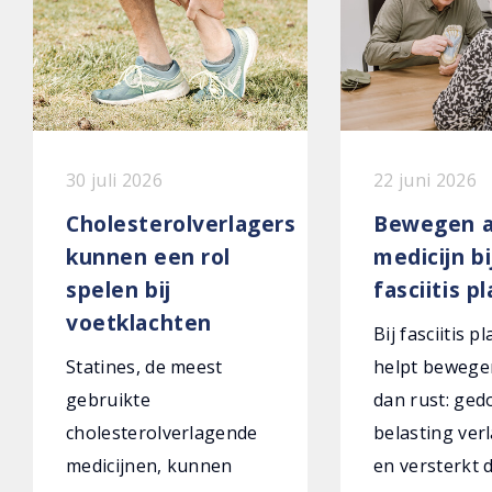
30 juli 2026
22 juni 2026
Cholesterolverlagers
Bewegen a
kunnen een rol
medicijn bi
spelen bij
fasciitis p
voetklachten
Bij fasciitis p
Statines, de meest
helpt bewege
gebruikte
dan rust: ged
cholesterolverlagende
belasting verl
medicijnen, kunnen
en versterkt 