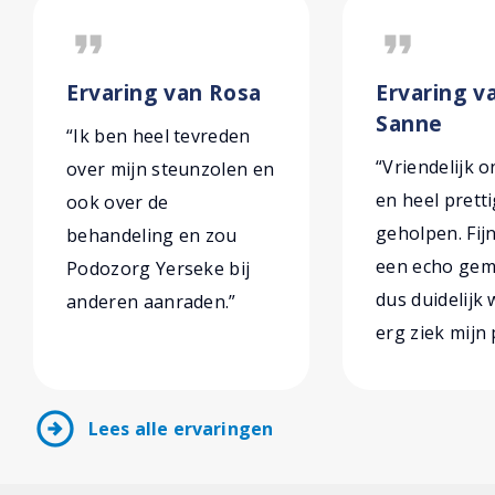
format_quote
format_quote
Ervaring van Rosa
Ervaring v
Sanne
“Ik ben heel tevreden
“Vriendelijk 
over mijn steunzolen en
en heel prett
ook over de
geholpen. Fijn
behandeling en zou
een echo gema
Podozorg Yerseke bij
dus duidelijk
anderen aanraden.”
erg ziek mijn 
arrow_circle_right
Lees alle ervaringen