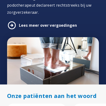
podotherapeut declareert rechtstreeks bij uw
zorgverzekeraar.
arrow_circle_right
Lees meer over vergoedingen
Onze patiënten aan het woord