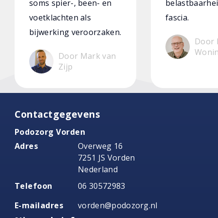
soms spier-, been- en
belastbaarhei
voetklachten als
fascia.
bijwerking veroorzaken.
Door 
Woni
Door Mark van
Zijp
Contactgegevens
Podozorg Vorden
Adres
Overweg 16
7251 JS Vorden
Nederland
Telefoon
06 30572983
E-mailadres
vorden@podozorg.nl