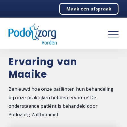
Maak een afspraak
Home
Podologie
Behandelingen
Over ons
Ervaring van
Maaike
Contact
Benieuwd hoe onze patiënten hun behandeling
bij onze praktijken hebben ervaren? De
onderstaande patiënt is behandeld door
Podozorg Zaltbommel.