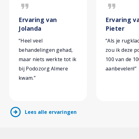
format_quote
format_quote
Ervaring van
Ervaring v
Jolanda
Pieter
“Heel veel
“Als je rugkl
behandelingen gehad,
zou ik deze 
maar niets werkte tot ik
100 van de 10
bij Podozorg Almere
aanbevelen!”
kwam.”
arrow_circle_right
Lees alle ervaringen