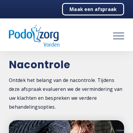
Maak een afspraak
Home
Podologie
Behandelingen
Algemeen
Nacontrole
Steunzolen
Ontdek het belang van de nacontrole. Tijdens
Ortheses
deze afspraak evalueren we de vermindering van
uw klachten en bespreken we verdere
Taping
behandelingsopties.
Schoenadvies
Aanpasbare schoenen (MyFoot)