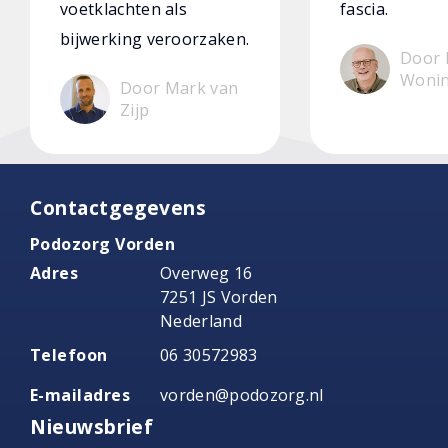
voetklachten als
fascia.
bijwerking veroorzaken.
Door 
Woni
Door Mark van
Zijp
Contactgegevens
Podozorg Vorden
Adres
Overweg 16
7251 JS Vorden
Nederland
Telefoon
06 30572983
E-mailadres
vorden@podozorg.nl
Nieuwsbrief