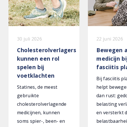
30 juli 2026
22 juni 2026
Cholesterolverlagers
Bewegen a
kunnen een rol
medicijn bi
spelen bij
fasciitis p
voetklachten
Bij fasciitis p
Statines, de meest
helpt bewege
gebruikte
dan rust: ged
cholesterolverlagende
belasting verl
medicijnen, kunnen
en versterkt 
soms spier-, been- en
belastbaarhei