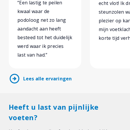
“Een lastig te peilen
echt vlot! Ik 
kwaal waar de
steunzolen wa
podoloog net zo lang
plezier op ka
aandacht aan heeft
mijn voetklach
besteed tot het duidelijk
korte tijd ver
werd waar ik precies
last van had.”
arrow_circle_right
Lees alle ervaringen
Heeft u last van pijnlijke
voeten?