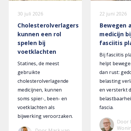
30 juli 2026
22 juni 2026
Cholesterolverlagers
Bewegen a
kunnen een rol
medicijn bi
spelen bij
fasciitis p
voetklachten
Bij fasciitis p
Statines, de meest
helpt bewege
gebruikte
dan rust: ged
cholesterolverlagende
belasting verl
medicijnen, kunnen
en versterkt 
soms spier-, been- en
belastbaarhei
voetklachten als
fascia.
bijwerking veroorzaken.
Door 
Woni
Door Mark van