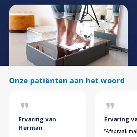
Onze patiënten aan het woord
format_quote
format_quote
Ervaring van
Ervaring v
Herman
“Afspraak ma