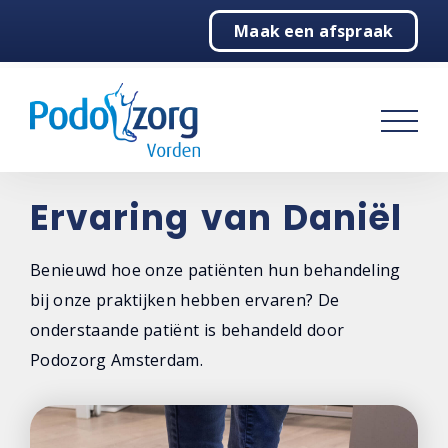
Maak een afspraak
Home
Podologie
Behandelingen
Over ons
Ervaring van Daniël
Contact
Benieuwd hoe onze patiënten hun behandeling
bij onze praktijken hebben ervaren? De
onderstaande patiënt is behandeld door
Podozorg Amsterdam.